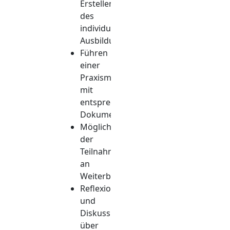
Erstellen
des
individuellen
Ausbildungsplanes
Führen
einer
Praxismappe
mit
entsprechenden
Dokumentationen
Möglichkeit
der
Teilnahme
an
Weiterbildungen
Reflexion
und
Diskussion
über