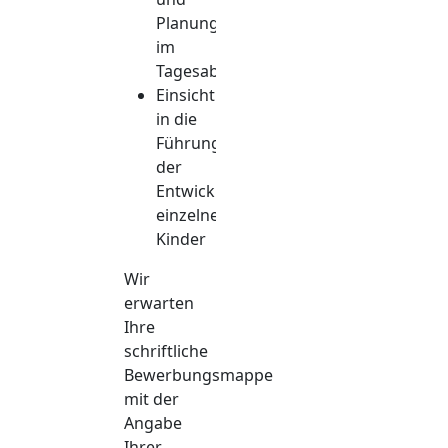
Planungsvorbereitungen
im
Tagesablauf
Einsicht
in die
Führung
der
Entwicklungsmappen
einzelner
Kinder
Wir
erwarten
Ihre
schriftliche
Bewerbungsmappe
mit der
Angabe
Ihrer