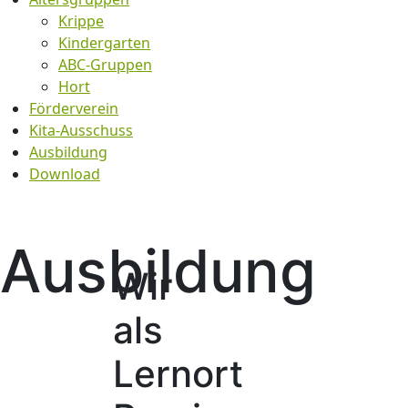
Krippe
Kindergarten
ABC-Gruppen
Hort
Förderverein
Kita-Ausschuss
Ausbildung
Download
Ausbildung
Wir
als
Lernort