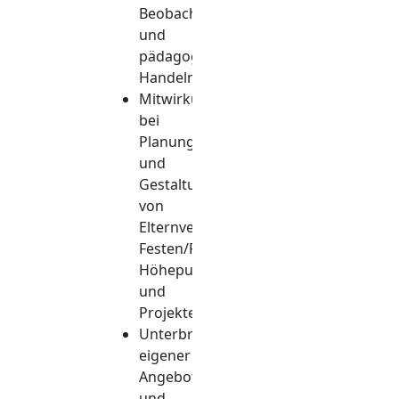
Beobachtungen
und
pädagogisches
Handeln
Mitwirkung
bei
Planung
und
Gestaltung
von
Elternveranstaltungen,
Festen/Feiern,
Höhepunkten
und
Projekten
Unterbreitung
eigener
Angebote
und